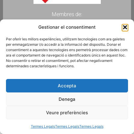
Membres de:
Gestionar el consentiment
Per oferir les millors experiències, utilitzem tecnologies com ara galetes
per emmagatzemar i/o accedir a la informació del dispositiu. Donar el
Fes-te Soci
consentiment a aquestes tecnologies ens permetrà processar dades com
ara el comportament de navegació o identificadors únics en aquest lloc.
No consentir o retirar el consentiment, pot afectar negativament
determinades característiques i funcions.
Subscriu-te a la newsletter
Accepta
© 2026 AGRUPACIÓ FOTOGRÀFICA DE MONTCADA I REIXAC
Termes Legals
Disseny web
Gescic.com
Denega
Veure preferències
Termes Legals
Termes Legals
Termes Legals