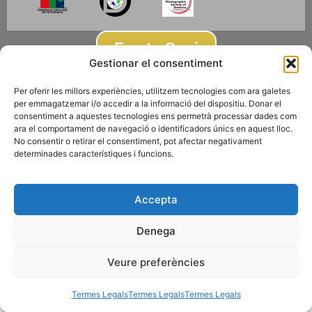
Fes-te Soci
Gestionar el consentiment
Per oferir les millors experiències, utilitzem tecnologies com ara galetes
Subscriu-te a la newsletter
per emmagatzemar i/o accedir a la informació del dispositiu. Donar el
consentiment a aquestes tecnologies ens permetrà processar dades com
ara el comportament de navegació o identificadors únics en aquest lloc.
© 2026 AGRUPACIÓ FOTOGRÀFICA DE MONTCADA I REIXAC
No consentir o retirar el consentiment, pot afectar negativament
Termes Legals
Disseny web
Gescic.com
determinades característiques i funcions.
Accepta
Denega
Veure preferències
Termes Legals
Termes Legals
Termes Legals