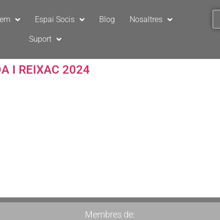
sem
Espai Socis
Blog
Nosaltres
Suport
 I REIXAC 2024
Membres de: