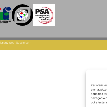
isseny web
Gescic.com
Per oferir l
emmagatzemar
aquestes te
navegació o 
pot afectar 