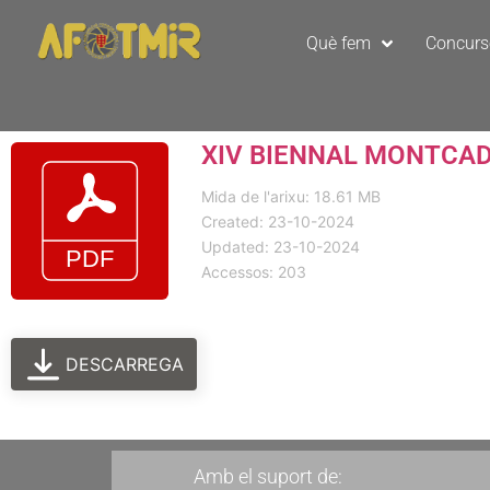
Què fem
Concur
XIV BIENNAL MONTCADA
Mida de l'arixu: 18.61 MB
Created: 23-10-2024
Updated: 23-10-2024
Accessos: 203
DESCARREGA
Amb el suport de: