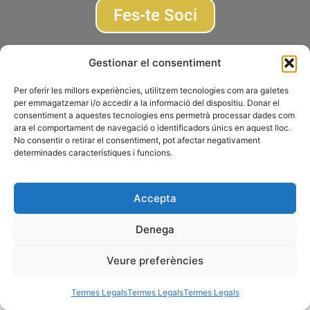
Fes-te Soci
Subscriu-te a la newsletter
Gestionar el consentiment
Per oferir les millors experiències, utilitzem tecnologies com ara galetes
© 2026 AGRUPACIÓ FOTOGRÀFICA DE MONTCADA I REIXAC
per emmagatzemar i/o accedir a la informació del dispositiu. Donar el
consentiment a aquestes tecnologies ens permetrà processar dades com
Termes Legals
Disseny web
Gescic.com
ara el comportament de navegació o identificadors únics en aquest lloc.
No consentir o retirar el consentiment, pot afectar negativament
determinades característiques i funcions.
Accepta
Denega
Veure preferències
Termes Legals
Termes Legals
Termes Legals