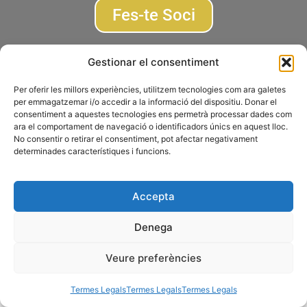
Fes-te Soci
Subscriu-te a la newsletter
Gestionar el consentiment
Per oferir les millors experiències, utilitzem tecnologies com ara galetes
© 2026 AGRUPACIÓ FOTOGRÀFICA DE MONTCADA I REIXAC
per emmagatzemar i/o accedir a la informació del dispositiu. Donar el
consentiment a aquestes tecnologies ens permetrà processar dades com
Termes Legals
Disseny web
Gescic.com
ara el comportament de navegació o identificadors únics en aquest lloc.
No consentir o retirar el consentiment, pot afectar negativament
determinades característiques i funcions.
Accepta
Denega
Veure preferències
Termes Legals
Termes Legals
Termes Legals