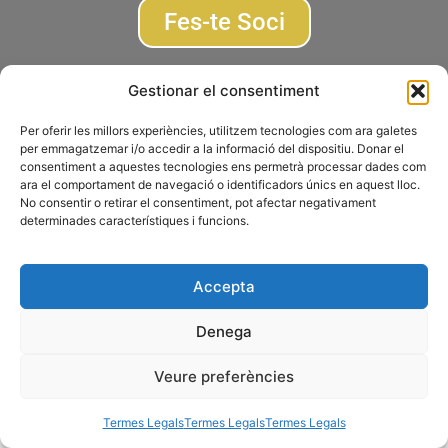
Fes-te Soci
Subscriu-te a la newsletter
Gestionar el consentiment
Per oferir les millors experiències, utilitzem tecnologies com ara galetes
© 2026 AGRUPACIÓ FOTOGRÀFICA DE MONTCADA I REIXAC
per emmagatzemar i/o accedir a la informació del dispositiu. Donar el
consentiment a aquestes tecnologies ens permetrà processar dades com
Termes Legals
Disseny web
Gescic.com
ara el comportament de navegació o identificadors únics en aquest lloc.
No consentir o retirar el consentiment, pot afectar negativament
determinades característiques i funcions.
Accepta
Denega
Veure preferències
Termes Legals
Termes Legals
Termes Legals