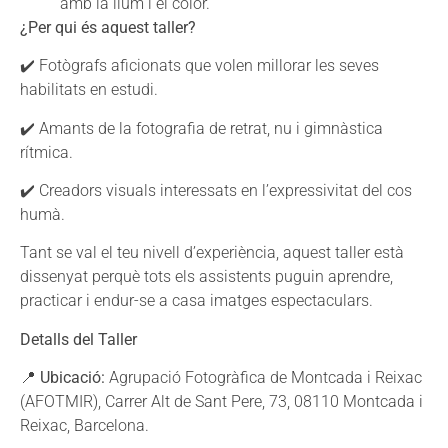
amb la llum i el color.
¿Per qui és aquest taller?
✔️ Fotògrafs aficionats que volen millorar les seves
habilitats en estudi.
✔️ Amants de la fotografia de retrat, nu i gimnàstica
rítmica.
✔️ Creadors visuals interessats en l’expressivitat del cos
humà.
Tant se val el teu nivell d’experiència, aquest taller està
dissenyat perquè tots els assistents puguin aprendre,
practicar i endur-se a casa imatges espectaculars.
Detalls del Taller
📍
Ubicació:
Agrupació Fotogràfica de Montcada i Reixac
(AFOTMIR), Carrer Alt de Sant Pere, 73, 08110 Montcada i
Reixac, Barcelona.