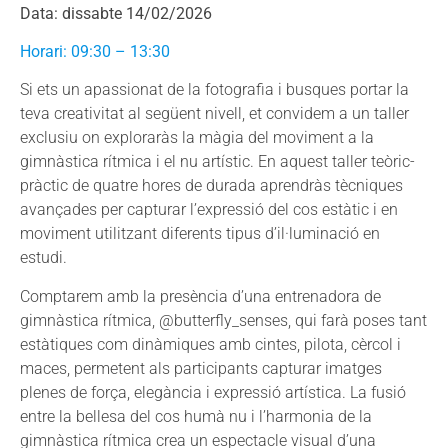
Data: dissabte 14/02/2026
Horari: 09:30 – 13:30
Si ets un apassionat de la fotografia i busques portar la
teva creativitat al següent nivell, et convidem a un taller
exclusiu on exploraràs la màgia del moviment a la
gimnàstica rítmica i el nu artístic. En aquest taller teòric-
pràctic de quatre hores de durada aprendràs tècniques
avançades per capturar l’expressió del cos estàtic i en
moviment utilitzant diferents tipus d’il·luminació en
estudi.
Comptarem amb la presència d’una entrenadora de
gimnàstica rítmica, @butterfly_senses, qui farà poses tant
estàtiques com dinàmiques amb cintes, pilota, cèrcol i
maces, permetent als participants capturar imatges
plenes de força, elegància i expressió artística. La fusió
entre la bellesa del cos humà nu i l’harmonia de la
gimnàstica rítmica crea un espectacle visual d’una