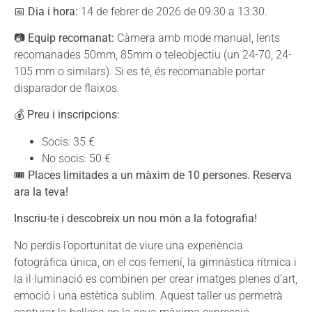
📅
Dia i hora:
14 de febrer de 2026 de 09:30 a 13:30.
📷
Equip recomanat:
Càmera amb mode manual, lents
recomanades 50mm, 85mm o teleobjectiu (un 24-70, 24-
105 mm o similars). Si es té, és recomanable portar
disparador de flaixos.
💰
Preu i inscripcions:
Socis: 35 €
No socis: 50 €
🎟
Places limitades a un màxim de 10 persones. Reserva
ara la teva!
Inscriu-te i descobreix un nou món a la fotografia!
No perdis l’oportunitat de viure una experiència
fotogràfica única, on el cos femení, la gimnàstica rítmica i
la il·luminació es combinen per crear imatges plenes d’art,
emoció i una estètica sublim. Aquest taller us permetrà