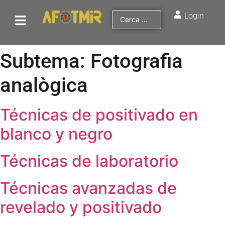
Login
Subtema:
Fotografia
analògica
Técnicas de positivado en
blanco y negro
Técnicas de laboratorio
Técnicas avanzadas de
revelado y positivado