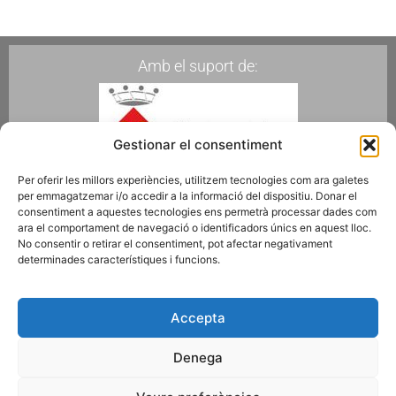
Amb el suport de:
Gestionar el consentiment
Per oferir les millors experiències, utilitzem tecnologies com ara galetes
per emmagatzemar i/o accedir a la informació del dispositiu. Donar el
Membres de:
consentiment a aquestes tecnologies ens permetrà processar dades com
ara el comportament de navegació o identificadors únics en aquest lloc.
No consentir o retirar el consentiment, pot afectar negativament
determinades característiques i funcions.
Fes-te Soci
Accepta
Denega
Subscriu-te a la newsletter