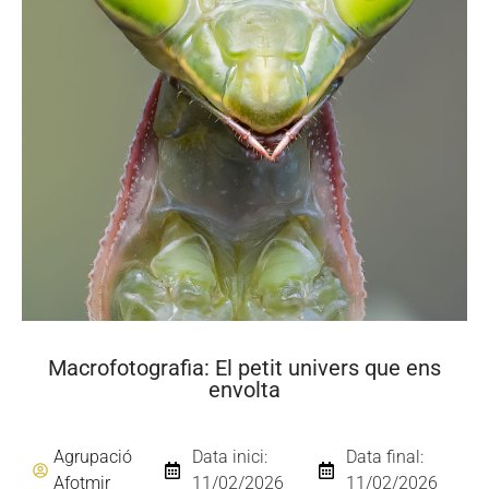
Macrofotografia: El petit univers que ens
envolta
Agrupació
Data inici:
Data final:
Afotmir
11/02/2026
11/02/2026