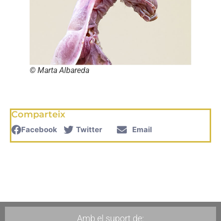
© Marta Albareda
Comparteix
Facebook
Twitter
Email
Amb el suport de: