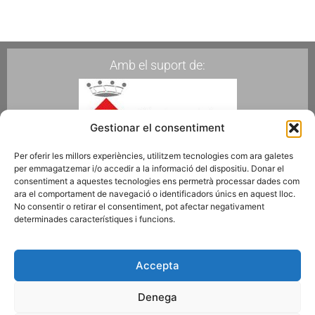
Amb el suport de:
Gestionar el consentiment
Per oferir les millors experiències, utilitzem tecnologies com ara galetes
per emmagatzemar i/o accedir a la informació del dispositiu. Donar el
Membres de:
consentiment a aquestes tecnologies ens permetrà processar dades com
ara el comportament de navegació o identificadors únics en aquest lloc.
No consentir o retirar el consentiment, pot afectar negativament
determinades característiques i funcions.
Fes-te Soci
Accepta
Denega
Subscriu-te a la newsletter