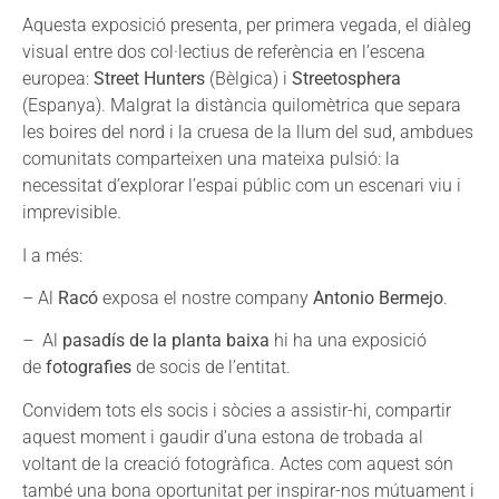
Aquesta exposició presenta, per primera vegada, el diàleg
visual entre dos col·lectius de referència en l’escena
europea:
Street Hunters
(Bèlgica) i
Streetosphera
(Espanya). Malgrat la distància quilomètrica que separa
les boires del nord i la cruesa de la llum del sud, ambdues
comunitats comparteixen una mateixa pulsió: la
necessitat d’explorar l’espai públic com un escenari viu i
imprevisible.
I a més:
– Al
Racó
exposa el nostre company
Antonio Bermejo
.
– Al
pasadís de la planta baixa
hi ha una exposició
de
fotografies
de socis de l’entitat.
Convidem tots els socis i sòcies a assistir-hi, compartir
aquest moment i gaudir d’una estona de trobada al
voltant de la creació fotogràfica. Actes com aquest són
també una bona oportunitat per inspirar-nos mútuament i