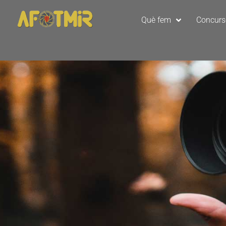
Què fem
Concur