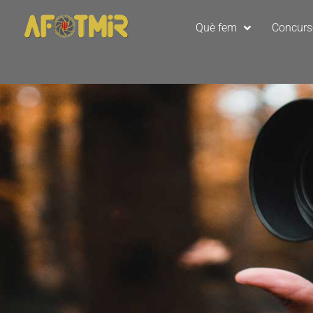
Què fem
Concur