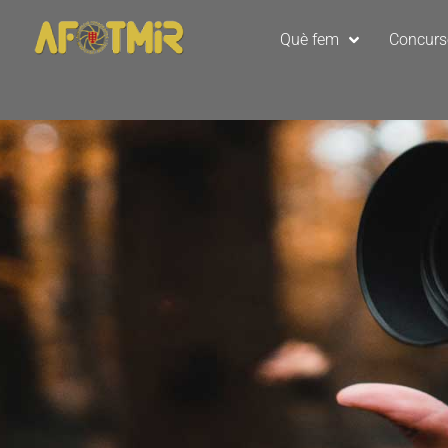
Què fem
Concur