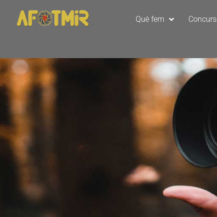
Què fem
Concur