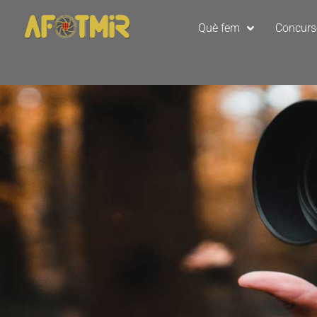
Què fem
Concur