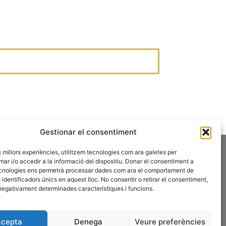
Gestionar el consentiment
Fes-te Soci
es millors experiències, utilitzem tecnologies com ara galetes per
 i/o accedir a la informació del dispositiu. Donar el consentiment a
cnologies ens permetrà processar dades com ara el comportament de
identificadors únics en aquest lloc. No consentir o retirar el consentiment,
Subscriu-te a
negativament determinades característiques i funcions.
la newsletter
cepta
Denega
Veure preferències