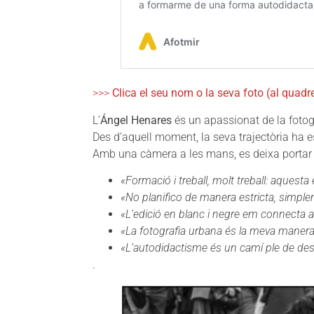
>>>
Clica el seu nom o la seva foto (al quadre 
L’
Ángel Henares
és un apassionat de la fotogr
Des d’aquell moment, la seva trajectòria ha es
Amb una càmera a les mans, es deixa portar pe
«Formació i treball, molt treball: aquesta é
«No planifico de manera estricta, simp
«L’edició en blanc i negre em connecta a
«La fotografia urbana és la meva maner
«L’autodidactisme és un camí ple de des
.