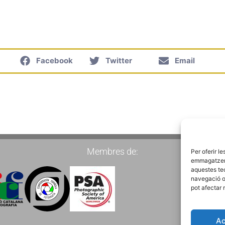
Facebook
Twitter
Email
Membres de:
Per oferir l
emmagatzemar
aquestes te
navegació o 
pot afectar 
Ac