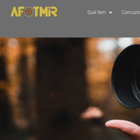
Què fem
Concur