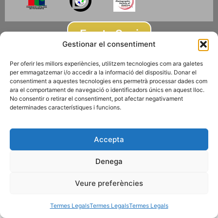
Fes-te Soci
Gestionar el consentiment
Per oferir les millors experiències, utilitzem tecnologies com ara galetes
Subscriu-te a la newsletter
per emmagatzemar i/o accedir a la informació del dispositiu. Donar el
consentiment a aquestes tecnologies ens permetrà processar dades com
ara el comportament de navegació o identificadors únics en aquest lloc.
© 2026 AGRUPACIÓ FOTOGRÀFICA DE MONTCADA I REIXAC
No consentir o retirar el consentiment, pot afectar negativament
Termes Legals
Disseny web
Gescic.com
determinades característiques i funcions.
Accepta
Denega
Veure preferències
Termes Legals
Termes Legals
Termes Legals