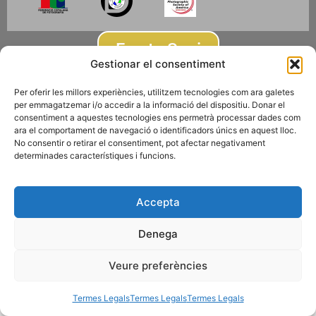
Fes-te Soci
Gestionar el consentiment
Per oferir les millors experiències, utilitzem tecnologies com ara galetes
Subscriu-te a la newsletter
per emmagatzemar i/o accedir a la informació del dispositiu. Donar el
consentiment a aquestes tecnologies ens permetrà processar dades com
ara el comportament de navegació o identificadors únics en aquest lloc.
© 2026 AGRUPACIÓ FOTOGRÀFICA DE MONTCADA I REIXAC
No consentir o retirar el consentiment, pot afectar negativament
Termes Legals
Disseny web
Gescic.com
determinades característiques i funcions.
Accepta
Denega
Veure preferències
Termes Legals
Termes Legals
Termes Legals