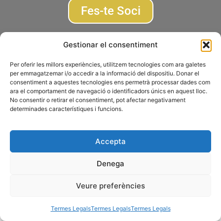
Fes-te Soci
Subscriu-te a la newsletter
Gestionar el consentiment
Per oferir les millors experiències, utilitzem tecnologies com ara galetes
© 2026 AGRUPACIÓ FOTOGRÀFICA DE MONTCADA I REIXAC
per emmagatzemar i/o accedir a la informació del dispositiu. Donar el
consentiment a aquestes tecnologies ens permetrà processar dades com
Termes Legals
Disseny web
Gescic.com
ara el comportament de navegació o identificadors únics en aquest lloc.
No consentir o retirar el consentiment, pot afectar negativament
determinades característiques i funcions.
Accepta
Denega
Veure preferències
Termes Legals
Termes Legals
Termes Legals