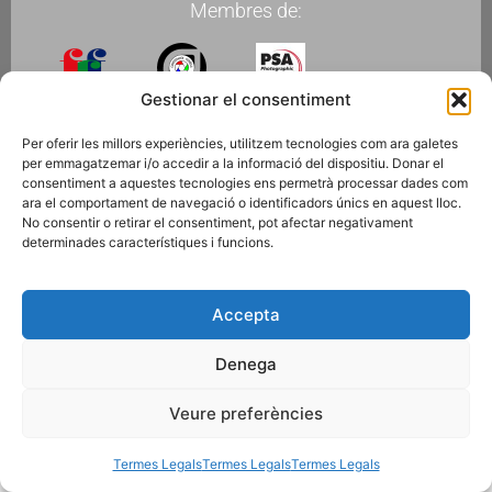
Membres de:
Gestionar el consentiment
Fes-te Soci
Per oferir les millors experiències, utilitzem tecnologies com ara galetes
per emmagatzemar i/o accedir a la informació del dispositiu. Donar el
consentiment a aquestes tecnologies ens permetrà processar dades com
ara el comportament de navegació o identificadors únics en aquest lloc.
Subscriu-te a la newsletter
No consentir o retirar el consentiment, pot afectar negativament
determinades característiques i funcions.
© 2026 AGRUPACIÓ FOTOGRÀFICA DE MONTCADA I REIXAC
Termes Legals
Disseny web
Gescic.com
Accepta
Denega
Veure preferències
Termes Legals
Termes Legals
Termes Legals