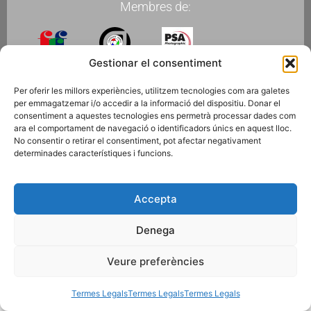
Membres de:
Gestionar el consentiment
Fes-te Soci
Per oferir les millors experiències, utilitzem tecnologies com ara galetes
per emmagatzemar i/o accedir a la informació del dispositiu. Donar el
consentiment a aquestes tecnologies ens permetrà processar dades com
ara el comportament de navegació o identificadors únics en aquest lloc.
Subscriu-te a la newsletter
No consentir o retirar el consentiment, pot afectar negativament
determinades característiques i funcions.
© 2026 AGRUPACIÓ FOTOGRÀFICA DE MONTCADA I REIXAC
Termes Legals
Disseny web
Gescic.com
Accepta
Denega
Veure preferències
Termes Legals
Termes Legals
Termes Legals